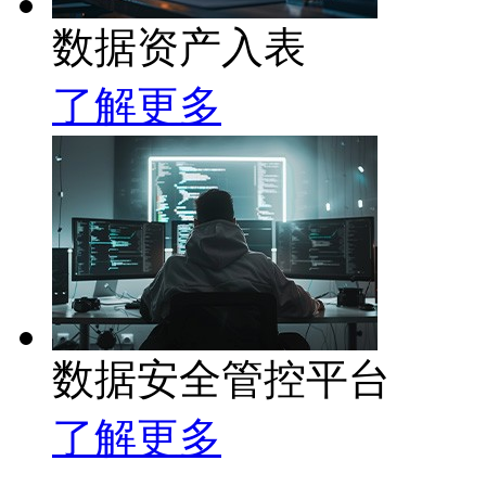
数据资产入表
了解更多
数据安全管控平台
了解更多