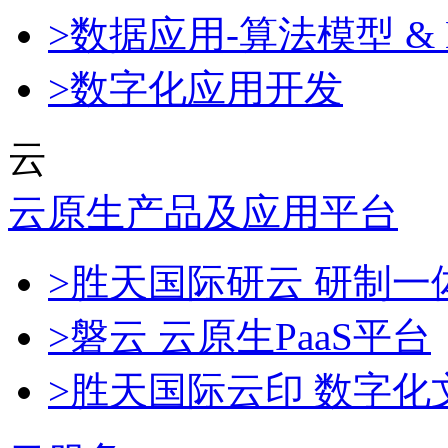
>数据应用-算法模型 & 
>数字化应用开发
云
云原生产品及应用平台
>胜天国际研云 研制
>磐云 云原生PaaS平台
>胜天国际云印 数字化