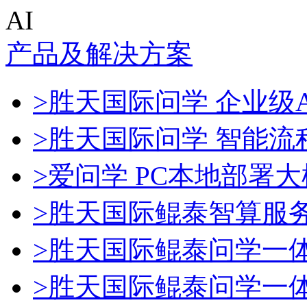
AI
产品及解决方案
>胜天国际问学 企业级A
>胜天国际问学 智能流
>爱问学 PC本地部署
>胜天国际鲲泰智算服
>胜天国际鲲泰问学一
>胜天国际鲲泰问学一体机