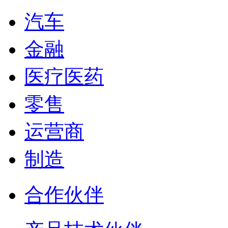
汽车
金融
医疗医药
零售
运营商
制造
合作伙伴