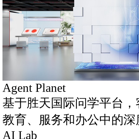
Agent Planet
基于胜天国际问学平台，
教育、服务和办公中的
AI Lab