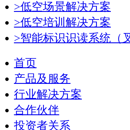
>低空场景解决方案
>低空培训解决方案
>智能标识识读系统（
首页
产品及服务
行业解决方案
合作伙伴
投资者关系