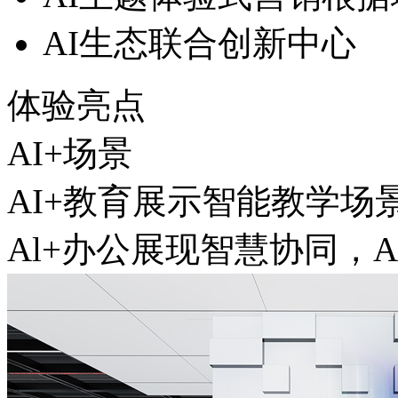
AI生态联合创新中心
体验亮点
AI+场景
AI+教育展示智能教学场景
Al+办公展现智慧协同