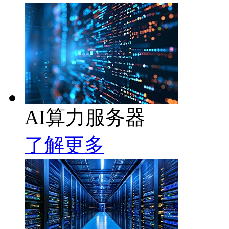
AI算力服务器
了解更多