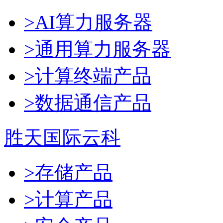
>AI算力服务器
>通用算力服务器
>计算终端产品
>数据通信产品
胜天国际云科
>存储产品
>计算产品