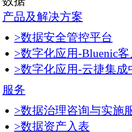
数据
产品及解决方案
>数据安全管控平台
>数字化应用-Blueni
>数字化应用-云捷集成
服务
>数据治理咨询与实施
>数据资产入表