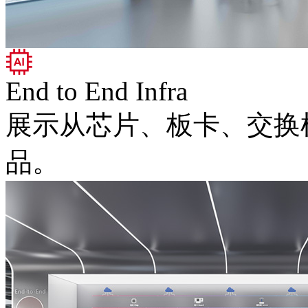
End to End Infra
展示从芯片、板卡
品。